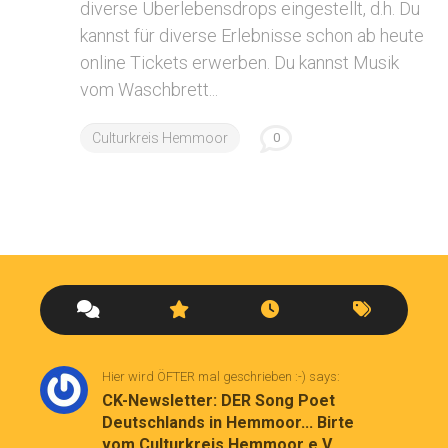
diverse Überlebensdrops eingestellt, d.h. Du
kannst für diverse Erlebnisse schon ab heute
online Tickets erwerben. Du kannst Musik
vom Waschbrett...
Culturkreis Hemmoor
0
Hier wird ÖFTER mal geschrieben :-) says:
CK-Newsletter: DER Song Poet
Deutschlands in Hemmoor... Birte
vom Culturkreis Hemmoor e.V.